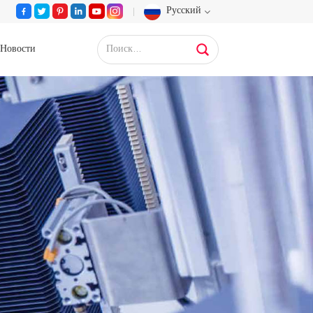
Русский
Новости
English
Français
Deutsch
Русский
Español
Português
عربي
日语