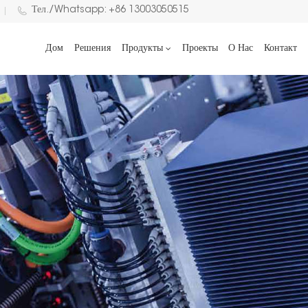
Тел./Whatsapp: +86 13003050515
Дом
Решения
Продукты
Проекты
О Нас
Контакт