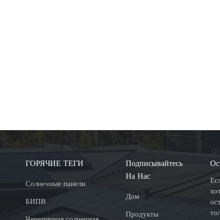
ГОРЯЧИЕ ТЕГИ
Подписывайтесь
Ос
На Нас
Ес
Солнечные панели
хо
Дом
БИПВ
ос
то
Продукты
Черепичная солнечная