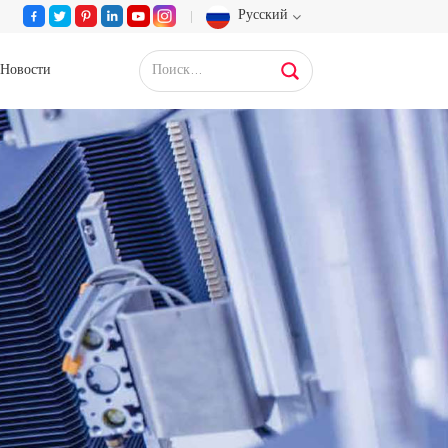
Русский
Новости
English
Français
Deutsch
Русский
Español
Português
عربي
日语