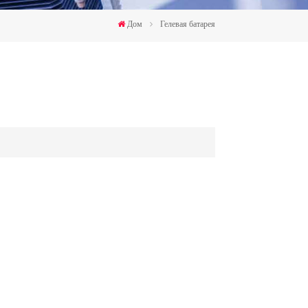
한국인
Дом
Гелевая батарея
Polski