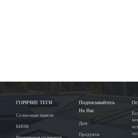
ГОРЯЧИЕ ТЕГИ
Подписывайтесь
Ос
На Нас
Ес
Солнечные панели
хо
Дом
БИПВ
ос
то
Продукты
Черепичная солнечная