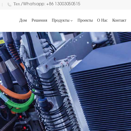
Тел./Whatsapp: +86 13003050515
Дом
Решения
Продукты
Проекты
О Нас
Контакт