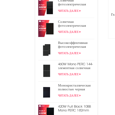
Солнечная
фотоэлектрическая
панель TOPCon N-типа
ЧИТАТЬ ДАЛЕЕ
600 Вт
Ге
Солнечная
фотоэлектрическая
панель N-Type 450W
ЧИТАТЬ ДАЛЕЕ
440W All Black TOPCon
Высокоэффективная
фотоэлектрическая
панель 9bb Mono Perc
ЧИТАТЬ ДАЛЕЕ
182 мм мощностью 550
Вт с половинной
ячейкой
460W Mono PERC 144-
элементная солнечная
панель 9BB половинная
ЧИТАТЬ ДАЛЕЕ
фотоэлектрическая
панель
Монокристаллическая
полностью черная
панель солнечной
ЧИТАТЬ ДАЛЕЕ
энергии 430 Вт
420W Full Black 10BB
Mono PERC 182mm
Half Cell PV Солнечная