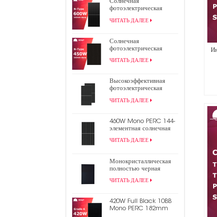
Солнечная
фотоэлектрическая
панель TOPCon N-типа
ЧИТАТЬ ДАЛЕЕ
600 Вт
Солнечная
фотоэлектрическая
И
панель N-Type 450W
ЧИТАТЬ ДАЛЕЕ
440W All Black TOPCon
Высокоэффективная
фотоэлектрическая
панель 9bb Mono Perc
ЧИТАТЬ ДАЛЕЕ
182 мм мощностью 550
Вт с половинной
ячейкой
460W Mono PERC 144-
элементная солнечная
панель 9BB половинная
ЧИТАТЬ ДАЛЕЕ
фотоэлектрическая
панель
Монокристаллическая
полностью черная
панель солнечной
ЧИТАТЬ ДАЛЕЕ
энергии 430 Вт
420W Full Black 10BB
Mono PERC 182mm
Half Cell PV Солнечная