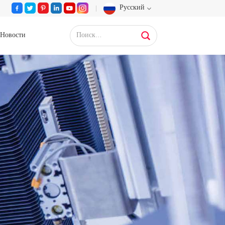
Русский
Новости
English
Français
Deutsch
Русский
Español
Português
عربي
日语