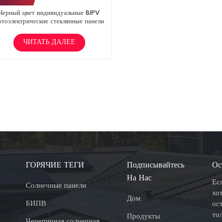
Черный цвет индивидуальные BIPV
отоэлектрические стеклянные панели
солнечных батарей
ЧИТАТЬ ДАЛЕЕ
ГОРЯЧИЕ ТЕГИ
Подписывайтесь
Ос
На Нас
Ес
Солнечные панели
хо
Дом
БИПВ
ос
то
Продукты
Черепичная солнечная