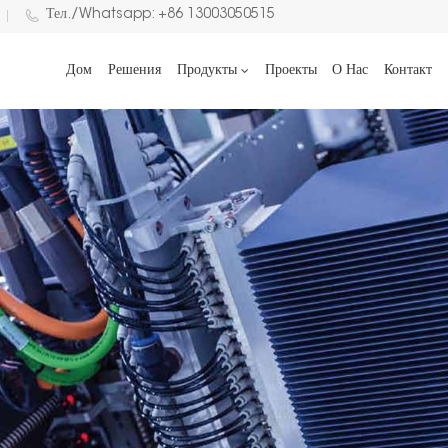
Тел./Whatsapp: +86 13003050515
Дом
Решения
Продукты
Проекты
О Нас
Контакт