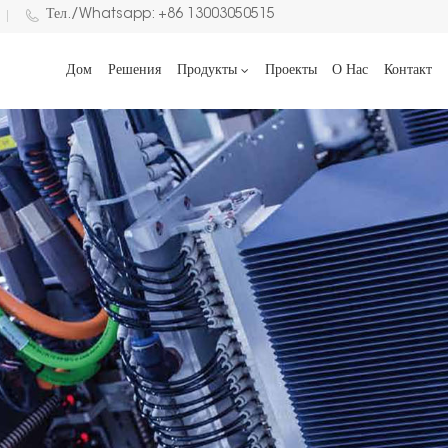
Тел./Whatsapp: +86 13003050515
Дом
Решения
Продукты
Проекты
О Нас
Контакт