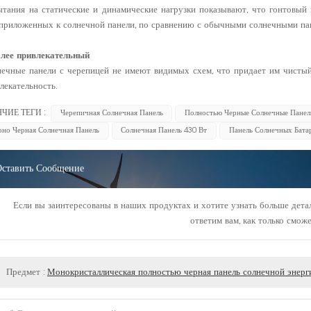
тания на статические и динамические нагрузки показывают, что гонтовый
 приложенных к солнечной панели, по сравнению с обычными солнечными па
олее привлекательный
ечные панели с черепицей не имеют видимых схем, что придает им чисты
лекательность.
ЯЧИЕ ТЕГИ :
Черепичная Солнечная Панель
Полностью Черные Солнечные Панел
но Черная Солнечная Панель
Солнечная Панель 430 Вт
Панель Солнечных Бата
Оставить Сообщение
Если вы заинтересованы в наших продуктах и хотите узнать больше детал
ответим вам, как только смож
Предмет :
Монокристаллическая полностью черная панель солнечной энерг