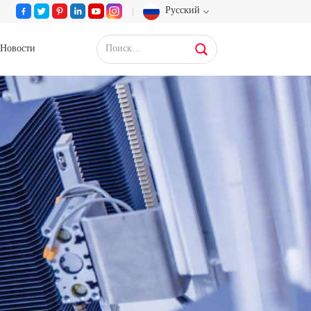
Русский
Новости
English
Français
Deutsch
Русский
Español
Português
عربي
日语