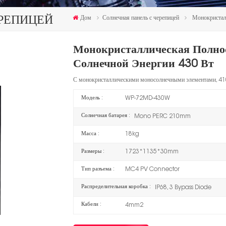
ЕРЕПИЦЕЙ
Дом
Солнечная панель с черепицей
Монокристал
Монокристаллическая Полно
Солнечной Энергии 430 Вт
С монокристаллическими моносолнечными элементами, 410
Модель :
WP-72MD-430W
Солнечная батарея :
Mono PERC 210mm
Масса :
18kg
Размеры :
1723*1135*30mm
Тип разъема :
MC4 PV Connector
Распределительная коробка :
IP68, 3 Bypass Diode
Кабели :
4mm2