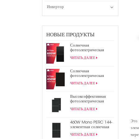
Инвертор
НОВЫЕ ПРОДУКТЫ
Солнечная
фотоэлектрическая
панель TOPCon N-типа
ЧИТАТЬ ДАЛЕЕ
600 Вт
Солнечная
фотоэлектрическая
панель N-Type 450W
ЧИТАТЬ ДАЛЕЕ
440W All Black TOPCon
Высокоэффективная
фотоэлектрическая
панель 9bb Mono Perc
ЧИТАТЬ ДАЛЕЕ
182 мм мощностью 550
Вт с половинной
ячейкой
Это 
460W Mono PERC 144-
элементная солнечная
эле
панель 9BB половинная
чере
ЧИТАТЬ ДАЛЕЕ
фотоэлектрическая