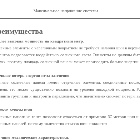
Максимальное напряжение системы
реимущества
олее высокая мощность на квадратный метр.
ечные элементы с черепичным покрытием не требуют наличия шин в верхней
ентов подвергается воздействию солнечного света. Элементы не должны быт
лях, поэтому площадь солнечной панели может производить больше энергии.
еньше потерь энергии из-за затенения.
чные солнечные панели имеют отдельные элементы, соединенные последо
нена, это может существенно повлиять на уровень выходной мощности. У
инить группами и настроить параллельно, что значительно снижает потери, в
изкие отказы шин.
ечные панели из гонта позволяют отказаться от примерно 30 метров шин и
ечных панелей, поэтому количество отказов шин снижается.
учшие механические характеристики.