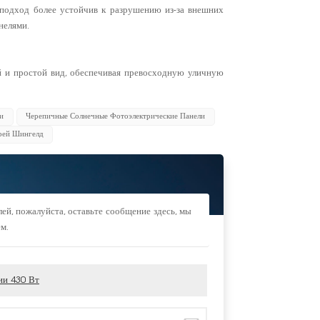
 подход более устойчив к разрушению из-за внешних
нелями.
й и простой вид, обеспечивая превосходную уличную
и
Черепичные Солнечные Фотоэлектрические Панели
рей Шингелд
ей, пожалуйста, оставьте сообщение здесь, мы
ем.
ии 430 Вт