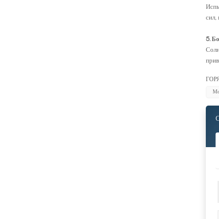
Испы
сил,
5. Б
Солн
прив
ГОР
Мо