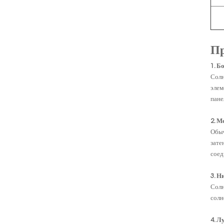
П
1. Б
Солн
элем
пане
2. М
Обы
зате
соед
3. Н
Солн
солн
4. Л