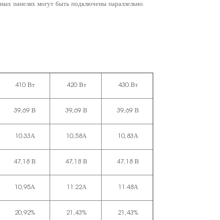
чных панелях могут быть подключены параллельно.
410 Вт
420 Вт
430 Вт
39,69 В
39,69 В
39,69 В
10.33А
10,58А
10,83А
47,18 В
47,18 В
47,18 В
10,95А
11.22А
11.48А
20,92%
21,43%
21,43%