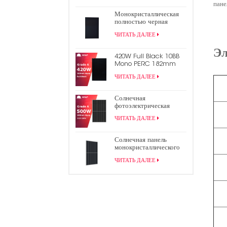
панель
пане
Монокристаллическая
полностью черная
панель солнечной
ЧИТАТЬ ДАЛЕЕ
энергии 430 Вт
Эл
420W Full Black 10BB
Mono PERC 182mm
Half Cell PV Солнечная
ЧИТАТЬ ДАЛЕЕ
панель
Солнечная
фотоэлектрическая
панель MBB Mono Half
ЧИТАТЬ ДАЛЕЕ
Cut мощностью 500 Вт
Солнечная панель
монокристаллического
фотоэлектрического
ЧИТАТЬ ДАЛЕЕ
модуля PERC
мощностью 490 Вт