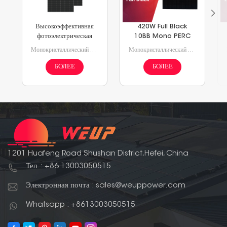
Высокоэффективная
420W Full Black
фотоэлектрическая
10BB Mono PERC
панель 9bb Mono
182mm Half Cell PV
Монокристаллический MBB с ячейками 182 мм. Технология Mono PERC Half-Cut, 144 ячейки 525 Вт 530 Вт 540 Вт 550 Вт.
Монокристаллический MBB с ячейками 182 мм Mono PERC Half-cut Technology, 108 ячеек 410 Вт, 415 Вт, 420 Вт.
Perc 182 мм
Солнечная панель
мощностью 550 Вт с
БОЛЕЕ
БОЛЕЕ
половинной ячейкой
1201 Huafeng Road Shushan District,Hefei, China
Тел. : +86 13003050515
Электронная почта : sales@weuppower.com
Whatsapp : +8613003050515