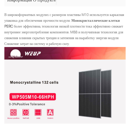
Информация О Продукте
В широкоформатных модулях с размером пластины M10 используется каркасная
упаковка для обеспечения прочности модуля.
Монокристаллические клетки
PERC
более эффективна, технология низкой плотности тока эффективно снижает
внутреннее энергопотребление компонентов. MBB и получиповая технология для
снижения влияния скрытых трещин и затенения на выработку энергии модуля
Снижение затрат на систему и рабочую силу.