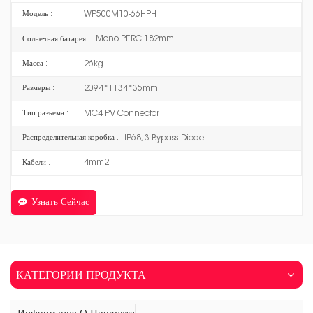
WP500M10-66HPH
Модель :
Mono PERC 182mm
Солнечная батарея :
26kg
Масса :
2094*1134*35mm
Размеры :
MC4 PV Connector
Тип разъема :
IP68, 3 Bypass Diode
Распределительная коробка :
4mm2
Кабели :
Узнать Сейчас
КАТЕГОРИИ ПРОДУКТА