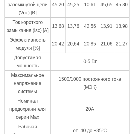
разомкнутой цепи
45.20
45,35
10,61
45,65
45,80
(Voc) [В]
Ток короткого
13,68
13,76
42,56
13,91
13,98
замыкания (Isc) [A]
Эффективность
20.42
20,64
20,85
21.06
21.27
модуля [%]
Допустимая
0-5 Вт
мощность
Максимальное
1500/1000 постоянного тока
напряжение
(МЭК)
системы
Номинал
предохранителя
20А
серии Max
Рабочая
от -40 до +85
ºC