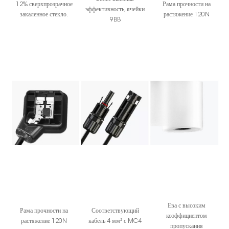
12% сверхпрозрачное
Рама прочности на
эффективность, ячейки
закаленное стекло.
растяжение 120N
9BB
Ева с высоким
Рама прочности на
Соответствующий
коэффициентом
растяжение 120N
кабель 4 мм² с MC4
пропускания