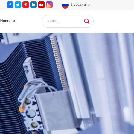
Русский
Новости
English
Français
Deutsch
Русский
Español
Português
عربي
日语