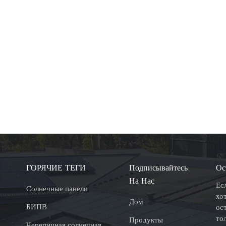
ГОРЯЧИЕ ТЕГИ
Подписывайтесь
Ос
На Нас
Ес
Солнечные панели
хо
Дом
БИПВ
ос
то
Продукты
Черепичная солнечная