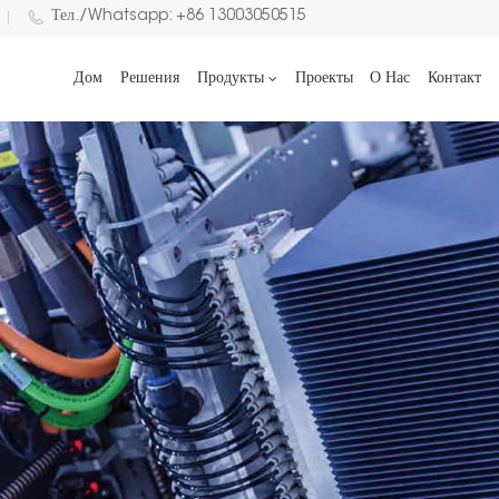
Тел./Whatsapp: +86 13003050515
Дом
Решения
Продукты
Проекты
О Нас
Контакт