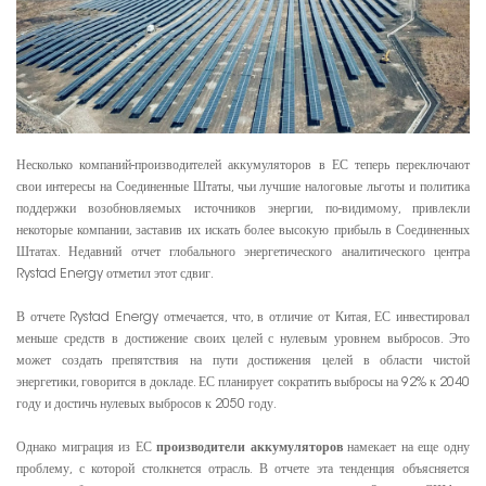
Несколько компаний-производителей аккумуляторов в ЕС теперь переключают
свои интересы на Соединенные Штаты, чьи лучшие налоговые льготы и политика
поддержки возобновляемых источников энергии, по-видимому, привлекли
некоторые компании, заставив их искать более высокую прибыль в Соединенных
Штатах. Недавний отчет глобального энергетического аналитического центра
Rystad Energy отметил этот сдвиг.
В отчете Rystad Energy отмечается, что, в отличие от Китая, ЕС инвестировал
меньше средств в достижение своих целей с нулевым уровнем выбросов. Это
может создать препятствия на пути достижения целей в области чистой
энергетики, говорится в докладе. ЕС планирует сократить выбросы на 92% к 2040
году и достичь нулевых выбросов к 2050 году.
Однако миграция из ЕС
производители аккумуляторов
намекает на еще одну
проблему, с которой столкнется отрасль. В отчете эта тенденция объясняется