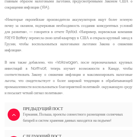
главным образом налоговыми льготами, предусмотренными Законом США о
сокращении инфляции (IRA).
«Некоторые европейские производители аккумуляторов ищут более зеленую
почву за океаном, подчеркивая необходимость создания конкурентных условий
для развития», — говорится в отчете Rystad. «Например, норвежская компания
FREYR Battery перенесла свою штаб-квартиру в США и открыла крупный завод в
Грузии, чтобы воспользоваться налоговыми льготами Закона о снижении
инфляции».
В нем также добавлено, что «Volkswagen, после первоначальных крупных
инвестиций в Northvolt, теперь изучает возможности в Канаде, чтобы
соответствовать Закону о снижении инфляции и максимизировать налоговые
льготы, что свидетельствует о более широкой тенденции в обрабатывающей
промышленности воспользоваться благоприятной политикой». окружающую среду
и посылает четкий сигнал политикам».
ПРЕДЫДУЩИЙ ПОСТ
Германия, Польша, проекты совместного размещения солнечных
батарей и систем хранения данных находятся на подъеме!
СЛЕДУЮЩИЙ ПОСТ