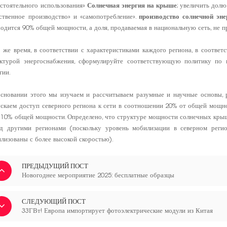
стоятельного использования»
Солнечная энергия на крыше
; увеличить дол
ственное производство» и «самопотребление».
производство солнечной эне
одится 90% общей мощности, а доля, продаваемая в национальную сеть, не 
 же время, в соответствии с характеристиками каждого региона, в соответ
уктурой энергоснабжения, сформулируйте соответствующую политику по
гии.
сновании этого мы изучаем и рассчитываем разумные и научные основы, 
скаем доступ северного региона к сети в соотношении 20% от общей мощн
 10% общей мощности. Определено, что структуре мощности солнечных крыш
ед другими регионами (поскольку уровень мобилизации в северном регио
лизованы с более высокой скоростью).
ПРЕДЫДУЩИЙ ПОСТ
Новогоднее мероприятие 2025: бесплатные образцы
СЛЕДУЮЩИЙ ПОСТ
33ГВт! Европа импортирует фотоэлектрические модули из Китая