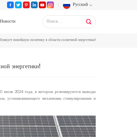
Русский
Новости
English
бликует новейшую политику в области солнечной энергетики!
Français
Deutsch
ной энергетики!
Русский
Español
0 июля 2024 года, в котором резюмируются выводы
аза, устанавливающего механизмы стимулирования и
Português
عربي
日语