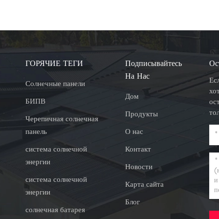
ГОРЯЧИЕ ТЕГИ
Подписывайтесь
Ос
На Нас
Ес
Солнечные панели
хо
Дом
БИПВ
ос
то
Продукты
Черепичная солнечная
панель
О нас
система солнечной
Контакт
энергии
Новости
система солнечной
Карта сайта
энергии
Блог
солнечная батарея