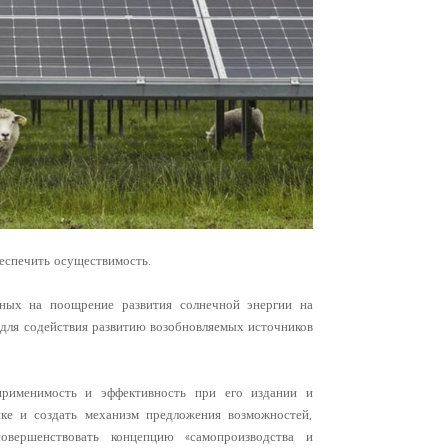
한국인
Polski
еспечить осуществимость.
нных на поощрение развития солнечной энергии на
 для содействия развитию возобновляемых источников
 применимость и эффективность при его издании и
тике и создать механизм предложения возможностей,
вершенствовать концепцию «самопроизводства и