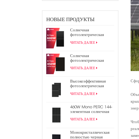
НОВЫЕ ПРОДУКТЫ
Солнечная
фотоэлектрическая
панель TOPCon N-типа
ЧИТАТЬ ДАЛЕЕ
600 Вт
Солнечная
фотоэлектрическая
панель N-Type 450W
ЧИТАТЬ ДАЛЕЕ
440W All Black TOPCon
Сфор
Высокоэффективная
фотоэлектрическая
панель 9bb Mono Perc
ЧИТАТЬ ДАЛЕЕ
Объ
182 мм мощностью 550
Вт с половинной
крыш
ячейкой
460W Mono PERC 144-
энер
элементная солнечная
панель 9BB половинная
ЧИТАТЬ ДАЛЕЕ
фотоэлектрическая
Что
панель
реал
Монокристаллическая
зам
полностью черная