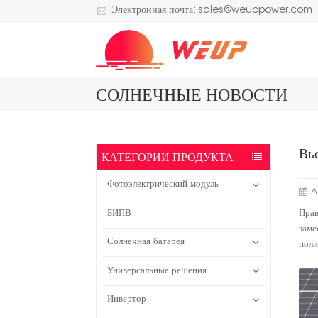
Электронная почта: sales@weuppower.com
СОЛНЕЧНЫЕ НОВОСТИ
Вь
КАТЕГОРИИ ПРОДУКТА
Фотоэлектрический модуль
A
Пра
БИПВ
заме
Солнечная батарея
поли
Универсальные решения
Инвертор