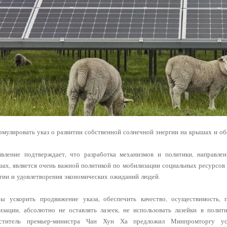
мулировать указ о развитии собственной солнечной энергии на крышах и об
явление подтверждает, что разработка механизмов и политики, направле
ах, является очень важной политикой по мобилизации социальных ресурсов
гии и удовлетворения экономических ожиданий людей.
бы ускорить продвижение указа, обеспечить качество, осуществимость,
изации, абсолютно не оставлять лазеек, не использовать лазейки в поли
еститель премьер-министра Чан Хун Ха предложил Минпромторгу усо