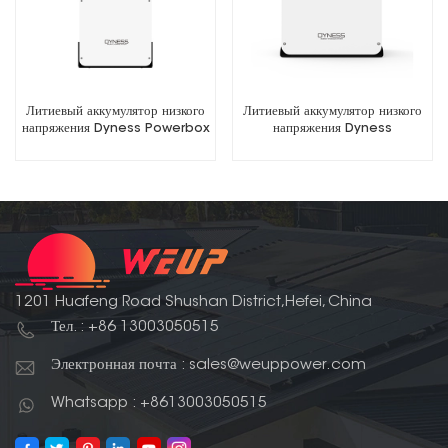
Литиевый аккумулятор низкого
Литиевый аккумулятор низкого
напряжения Dyness Powerbox
напряжения Dyness
Pro мощностью 10,24 кВтч
PowerDepot H5B мощностью
5,12 кВтч
1201 Huafeng Road Shushan District,Hefei, China
Тел. : +86 13003050515
Электронная почта : sales@weuppower.com
Whatsapp : +8613003050515