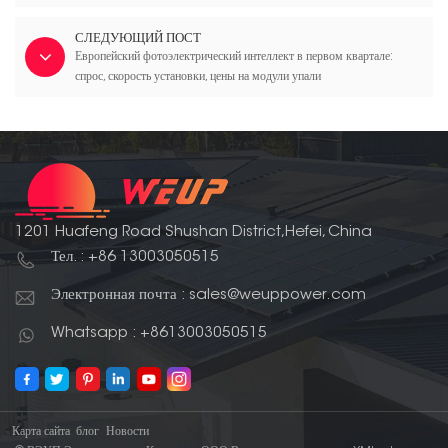
СЛЕДУЮЩИЙ ПОСТ
Европейский фотоэлектрический интеллект в первом квартале:
спрос, скорость установки, цены на модули упали
1201 Huafeng Road Shushan District,Hefei, China
Тел. : +86 13003050515
Электронная почта : sales@weuppower.com
Whatsapp : +8613003050515
Карта сайта
блог
Новости