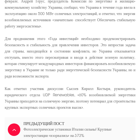
феврале, Андрей Герус, председатель Комиссии по энергетике и жилищно-
коммунальному хозяйству Украины, сообщил, что Украина в течение года ввела в
эксплуатацию около 500 МВт солнечных электростанций, и отметил, что энергия
возобновляемых источников «значительно способствует Обеспечить стабильную
работу энергосистемы».
Для продвижения этого «Года инвестиций» необходимо продемонстрировать
безопасность и стабильность для привлечения инвесторов. Это непростая задача
для страны, находящейся в состоянии конфликта, но Украина отказывается
отступать, вместо этого пересматривая и вводя в действие зеленую политику,
которая стимулирует международных инвесторов финансировать возобновляемую
энергетику в Украине не только ради энергетической безопасности Украины, но и
ради возможности экспорта.
Как отметил участник дискуссии Сысоев Кирилл Костыря, руководитель
юридического отдела UDP Renewables, «60% возобновляемой энергетики
Украины приходится на солнечную энергию, поэтому потенциал для строительства
крупных экспортных солнечных проектов высок».
ПРЕДЫДУЩИЙ ПОСТ
Фотоэлектрические установки Италии сильны! Крупные
электростанции «взорвались» на 373%