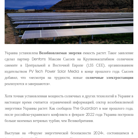
Украина установлена
Возобновляемая энергия
емкость растет. Такое заявление
сделал партнер Dentons Максим Сысоев на Крупномасштабном солнечном
саммите в Центральной и Восточной Европе (LSS CEE), организованном
издательством PV Tech Power Solar Media в конце прошлого года. Сысоев
добавил, что «несмотря на трудности, новые
солнечные электростанции
реализуются и завершаются».
Хотя точная установленная мощность солнечных и других технологий в Украине в
настоящее время считается ограниченной информацией, сектор возобновляемой
энергетики Украины растет. Как сообщила The Guardian в мае прошлого года,
после российско-украинского конфликта в феврале 2022 года Украина построила
больше наземных ветряных турбин, чем Великобритания.
Выступая на «Форуме энергетической безопасности 2024», состоявшемся в