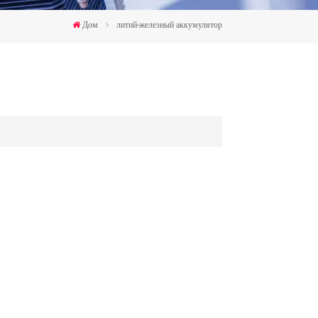
한국인
Дом
литий-железный аккумулятор
Polski