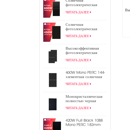
Солнечная
фотоэлектрическая
панель TOPCon N-типа
Вы
ЧИТАТЬ ДАЛЕЕ
600 Вт
Солнечная
фотоэлектрическая
панель N-Type 450W
ЧИТАТЬ ДАЛЕЕ
440W All Black TOPCon
Высокоэффективная
фотоэлектрическая
панель 9bb Mono Perc
ЧИТАТЬ ДАЛЕЕ
182 мм мощностью 550
Вт с половинной
ячейкой
460W Mono PERC 144-
элементная солнечная
панель 9BB половинная
ЧИТАТЬ ДАЛЕЕ
фотоэлектрическая
панель
Монокристаллическая
полностью черная
панель солнечной
ЧИТАТЬ ДАЛЕЕ
энергии 430 Вт
420W Full Black 10BB
Mono PERC 182mm
Half Cell PV Солнечная