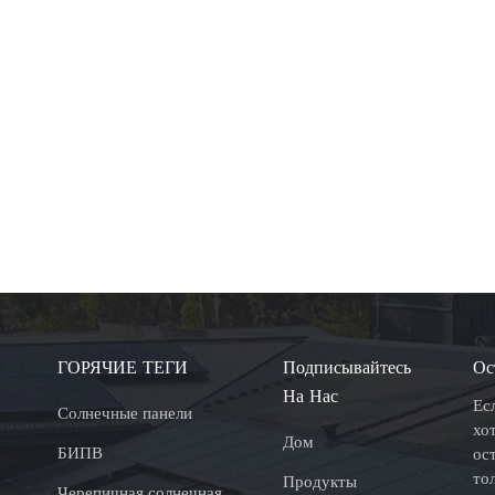
ГОРЯЧИЕ ТЕГИ
Подписывайтесь
Ос
На Нас
Ес
Солнечные панели
хо
Дом
БИПВ
ос
то
Продукты
Черепичная солнечная