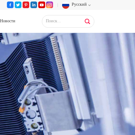
Русский
Новости
English
Français
Deutsch
Русский
Español
Português
عربي
日语