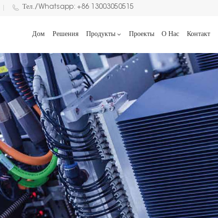
Тел./Whatsapp: +86 13003050515
Дом
Решения
Продукты
Проекты
О Нас
Контакт