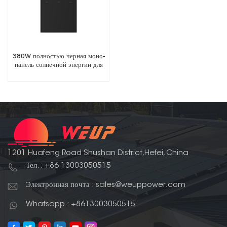
380W полностью черная моно-
панель солнечной энергии для
кровельной системы
1201 Huafeng Road Shushan District,Hefei, China
Тел. : +86 13003050515
Электронная почта : sales@weuppower.com
Whatsapp : +8613003050515